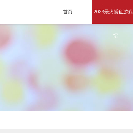
首页
2023最火捕鱼游
绍